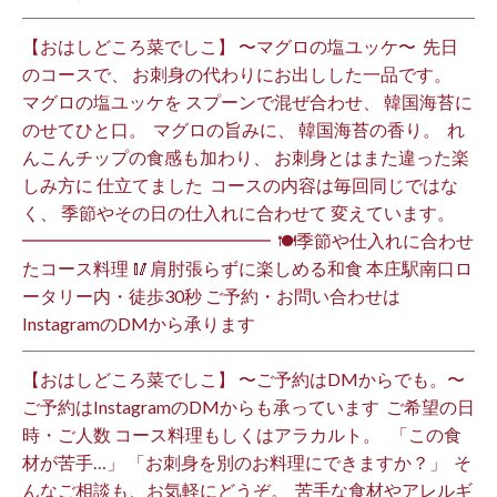
【おはしどころ菜でしこ】 〜マグロの塩ユッケ〜 ⁡ 先日
のコースで、 お刺身の代わりにお出しした一品です。 ⁡
マグロの塩ユッケを スプーンで混ぜ合わせ、 韓国海苔に
のせてひと口。 ⁡ マグロの旨みに、 韓国海苔の香り。 ⁡ れ
んこんチップの食感も加わり、 お刺身とはまた違った楽
しみ方に 仕立てました️ ⁡ コースの内容は毎回同じではな
く、 季節やその日の仕入れに合わせて 変えています。 ⁡
━━━━━━━━━━━━━━ ⁡ 🍽季節や仕入れに合わせ
たコース料理 🥢肩肘張らずに楽しめる和食 本庄駅南口ロ
ータリー内・徒歩30秒 ご予約・お問い合わせは
InstagramのDMから承ります ⁡
【おはしどころ菜でしこ】 〜ご予約はDMからでも。〜 ⁡
ご予約はInstagramのDMからも承っています ⁡ ご希望の日
時・ご人数 コース料理もしくはアラカルト。 ⁡ ⁡ 「この食
材が苦手…」 「お刺身を別のお料理にできますか？」 ⁡ そ
んなご相談も、お気軽にどうぞ。 ⁡ 苦手な食材やアレルギ