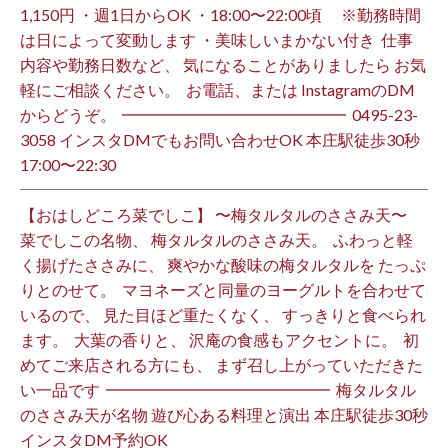
1,150円 ・週1日からOK ・18:00〜22:00頃 ※勤務時間
は日によって変動します ・美味しいまかない付き ⁡ 仕事
内容や勤務日数など、 気になることがありましたら お気
軽にご相談ください。 ⁡ お電話、または InstagramのDM
からどうぞ。 ⁡ ━━━━━━━━━━━━━━ ⁡ ️0495-23-
3058 インスタDMでもお問い合わせOK 本庄駅徒歩30秒
17:00〜22:30 ⁡
【おはしどころ菜でしこ】 〜梅タルタルのささみ天〜 ⁡
菜でしこの名物、 梅タルタルのささみ天。 ⁡ ふわっと軽
く揚げたささみに、 爽やかな酸味の梅タルタルを たっぷ
りとのせて。 ⁡ マヨネーズと同量のヨーグルトを合わせて
いるので、 見た目ほど重たくなく、 すっきりと食べられ
ます。 ⁡ 大葉の香りと、 沢庵の食感もアクセントに。 ⁡ 初
めてご来店される方にも、 まず召し上がっていただきた
い一品です️ ⁡ ━━━━━━━━━━━━━━ ⁡ 梅タルタル
のささみ天が名物 遊び心ある料理と演出 本庄駅徒歩30秒
インスタDM予約OK ⁡