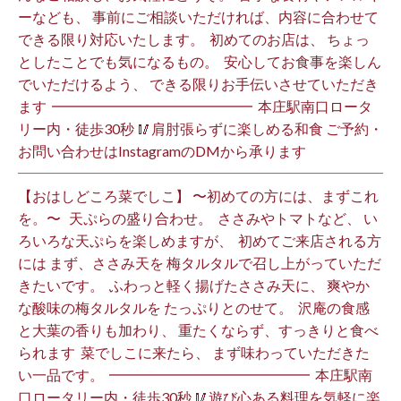
ーなども、 事前にご相談いただければ、内容に合わせて
できる限り対応いたします。 ⁡ 初めてのお店は、 ちょっ
としたことでも気になるもの。 ⁡ 安心してお食事を楽しん
でいただけるよう、 できる限りお手伝いさせていただき
ます️ ⁡ ━━━━━━━━━━━━━━ ⁡ 本庄駅南口ロータ
リー内・徒歩30秒 🥢肩肘張らずに楽しめる和食 ご予約・
お問い合わせはInstagramのDMから承ります ⁡
【おはしどころ菜でしこ】 〜初めての方には、まずこれ
を。〜 ⁡ ⁡ 天ぷらの盛り合わせ。 ⁡ ささみやトマトなど、 い
ろいろな天ぷらを楽しめますが、 ⁡ 初めてご来店される方
には まず、ささみ天を 梅タルタルで召し上がっていただ
きたいです。 ⁡ ふわっと軽く揚げたささみ天に、 爽やか
な酸味の梅タルタルを たっぷりとのせて。 ⁡ 沢庵の食感
と大葉の香りも加わり、 重たくならず、すっきりと食べ
られます️ ⁡ 菜でしこに来たら、 まず味わっていただきた
い一品です。 ⁡ ━━━━━━━━━━━━━━ ⁡ 本庄駅南
口ロータリー内・徒歩30秒 🥢遊び心ある料理を気軽に楽