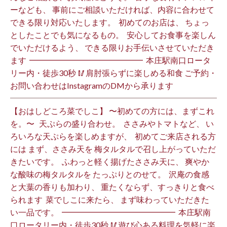
ーなども、 事前にご相談いただければ、内容に合わせて
できる限り対応いたします。 ⁡ 初めてのお店は、 ちょっ
としたことでも気になるもの。 ⁡ 安心してお食事を楽しん
でいただけるよう、 できる限りお手伝いさせていただき
ます️ ⁡ ━━━━━━━━━━━━━━ ⁡ 本庄駅南口ロータ
リー内・徒歩30秒 🥢肩肘張らずに楽しめる和食 ご予約・
お問い合わせはInstagramのDMから承ります ⁡
【おはしどころ菜でしこ】 〜初めての方には、まずこれ
を。〜 ⁡ ⁡ 天ぷらの盛り合わせ。 ⁡ ささみやトマトなど、 い
ろいろな天ぷらを楽しめますが、 ⁡ 初めてご来店される方
には まず、ささみ天を 梅タルタルで召し上がっていただ
きたいです。 ⁡ ふわっと軽く揚げたささみ天に、 爽やか
な酸味の梅タルタルを たっぷりとのせて。 ⁡ 沢庵の食感
と大葉の香りも加わり、 重たくならず、すっきりと食べ
られます️ ⁡ 菜でしこに来たら、 まず味わっていただきた
い一品です。 ⁡ ━━━━━━━━━━━━━━ ⁡ 本庄駅南
口ロータリー内・徒歩30秒 🥢遊び心ある料理を気軽に楽