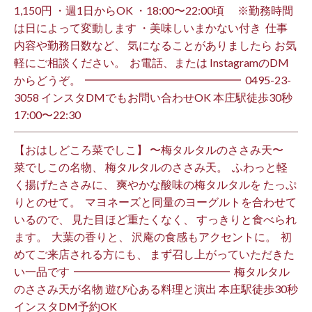
1,150円 ・週1日からOK ・18:00〜22:00頃 ※勤務時間
は日によって変動します ・美味しいまかない付き ⁡ 仕事
内容や勤務日数など、 気になることがありましたら お気
軽にご相談ください。 ⁡ お電話、または InstagramのDM
からどうぞ。 ⁡ ━━━━━━━━━━━━━━ ⁡ ️0495-23-
3058 インスタDMでもお問い合わせOK 本庄駅徒歩30秒
17:00〜22:30 ⁡
【おはしどころ菜でしこ】 〜梅タルタルのささみ天〜 ⁡
菜でしこの名物、 梅タルタルのささみ天。 ⁡ ふわっと軽
く揚げたささみに、 爽やかな酸味の梅タルタルを たっぷ
りとのせて。 ⁡ マヨネーズと同量のヨーグルトを合わせて
いるので、 見た目ほど重たくなく、 すっきりと食べられ
ます。 ⁡ 大葉の香りと、 沢庵の食感もアクセントに。 ⁡ 初
めてご来店される方にも、 まず召し上がっていただきた
い一品です️ ⁡ ━━━━━━━━━━━━━━ ⁡ 梅タルタル
のささみ天が名物 遊び心ある料理と演出 本庄駅徒歩30秒
インスタDM予約OK ⁡