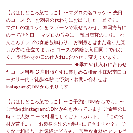
【おはしどころ菜でしこ】 〜マグロの塩ユッケ〜 ⁡ 先日
のコースで、 お刺身の代わりにお出しした一品です。 ⁡
マグロの塩ユッケを スプーンで混ぜ合わせ、 韓国海苔に
のせてひと口。 ⁡ マグロの旨みに、 韓国海苔の香り。 ⁡ れ
んこんチップの食感も加わり、 お刺身とはまた違った楽
しみ方に 仕立てました️ ⁡ コースの内容は毎回同じではな
く、 季節やその日の仕入れに合わせて 変えています。 ⁡
━━━━━━━━━━━━━━ ⁡ 🍽季節や仕入れに合わせ
たコース料理 🥢肩肘張らずに楽しめる和食 本庄駅南口ロ
ータリー内・徒歩30秒 ご予約・お問い合わせは
InstagramのDMから承ります ⁡
【おはしどころ菜でしこ】 〜ご予約はDMからでも。〜 ⁡
ご予約はInstagramのDMからも承っています ⁡ ご希望の日
時・ご人数 コース料理もしくはアラカルト。 ⁡ ⁡ 「この食
材が苦手…」 「お刺身を別のお料理にできますか？」 ⁡ そ
んなご相談も、お気軽にどうぞ。 ⁡ 苦手な食材やアレルギ