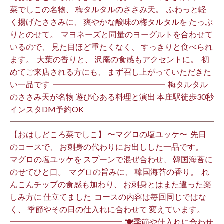
菜でしこの名物、 梅タルタルのささみ天。 ⁡ ふわっと軽
く揚げたささみに、 爽やかな酸味の梅タルタルを たっぷ
りとのせて。 ⁡ マヨネーズと同量のヨーグルトを合わせて
いるので、 見た目ほど重たくなく、 すっきりと食べられ
ます。 ⁡ 大葉の香りと、 沢庵の食感もアクセントに。 ⁡ 初
めてご来店される方にも、 まず召し上がっていただきた
い一品です️ ⁡ ━━━━━━━━━━━━━━ ⁡ 梅タルタル
のささみ天が名物 遊び心ある料理と演出 本庄駅徒歩30秒
インスタDM予約OK ⁡
【おはしどころ菜でしこ】 〜マグロの塩ユッケ〜 ⁡ 先日
のコースで、 お刺身の代わりにお出しした一品です。 ⁡
マグロの塩ユッケを スプーンで混ぜ合わせ、 韓国海苔に
のせてひと口。 ⁡ マグロの旨みに、 韓国海苔の香り。 ⁡ れ
んこんチップの食感も加わり、 お刺身とはまた違った楽
しみ方に 仕立てました️ ⁡ コースの内容は毎回同じではな
く、 季節やその日の仕入れに合わせて 変えています。 ⁡
━━━━━━━━━━━━━━ ⁡ 🍽季節や仕入れに合わせ