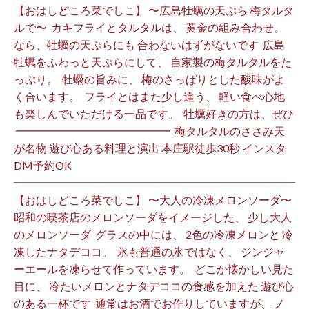
【おはしどころ菜でしこ】 〜広島牡蠣の天ぷら 梅タルタ
ルで〜 ⁡ カキフライとタルタルは、 黄金の組み合わせ。 ⁡
なら、牡蠣の天ぷらにも 合わないはずがないです ⁡ 広島
牡蠣をふわっと天ぷらにして、 自家製の梅タルタルをた
っぷり。 ⁡ 牡蠣の旨みに、 梅のさっぱりとした酸味がよ
く合います。 ⁡ フライとはまた少し違う、 軽い食べ心地
も楽しんでいただける一品です。 ⁡ 牡蠣好きの方は、ぜひ
⁡ ━━━━━━━━━━━━━━ ⁡ 梅タルタルのささみ天
が名物 遊び心ある料理と演出 本庄駅徒歩30秒 インスタ
DM予約OK ⁡
【おはしどころ菜でしこ】 〜大人の冷凍メロンソーダ〜 ⁡
昭和の喫茶店のメロンソーダをイメージした、 少し大人
のメロンソーダ ⁡ グラスの中には、 2色の冷凍メロンと 冷
凍したナタデココ。 ⁡ 氷も普通の氷ではなく、 ジンジャ
ーエールを凍らせて作っています。 ⁡ どこか懐かしい見た
目に、 冷たいメロンとナタデココの食感を加えた 遊び心
のある一杯です ⁡ 通常はお酒でお作りしていますが、 ノ