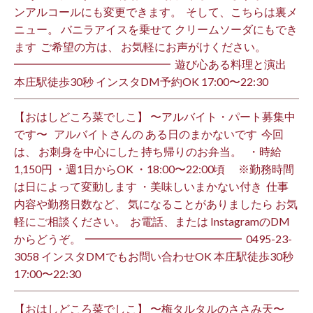
ンアルコールにも変更できます。 ⁡ そして、こちらは裏メ
ニュー。 バニラアイスを乗せて クリームソーダにもでき
ます ⁡ ご希望の方は、 お気軽にお声がけください。 ⁡
━━━━━━━━━━━━━━ ⁡ 遊び心ある料理と演出
本庄駅徒歩30秒 インスタDM予約OK 17:00〜22:30 ⁡
【おはしどころ菜でしこ】 〜アルバイト・パート募集中
です〜 ⁡ ⁡ アルバイトさんの ある日のまかないです ⁡ 今回
は、 お刺身を中心にした 持ち帰りのお弁当。 ⁡ ⁡ ・時給
1,150円 ・週1日からOK ・18:00〜22:00頃 ※勤務時間
は日によって変動します ・美味しいまかない付き ⁡ 仕事
内容や勤務日数など、 気になることがありましたら お気
軽にご相談ください。 ⁡ お電話、または InstagramのDM
からどうぞ。 ⁡ ━━━━━━━━━━━━━━ ⁡ ️0495-23-
3058 インスタDMでもお問い合わせOK 本庄駅徒歩30秒
17:00〜22:30 ⁡
【おはしどころ菜でしこ】 〜梅タルタルのささみ天〜 ⁡