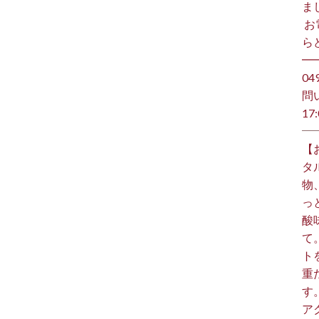
ま
⁡ 
らど
━
️0
問
17:
【
タ
物
っ
酸
て
ト
重
す
ア