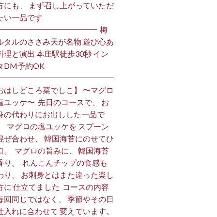
方にも、 まず召し上がっていただ
い一品です️ ⁡
━━━━━━━━━━━━━ ⁡ 梅
ルタルのささみ天が名物 遊び心あ
料理と演出 本庄駅徒歩30秒 イン
DM予約OK ⁡
おはしどころ菜でしこ】 〜マグロ
塩ユッケ〜 ⁡ 先日のコースで、 お
身の代わりにお出しした一品で
。 ⁡ マグロの塩ユッケを スプーン
混ぜ合わせ、 韓国海苔にのせてひ
口。 ⁡ マグロの旨みに、 韓国海苔
香り。 ⁡ れんこんチップの食感も
わり、 お刺身とはまた違った楽し
方に 仕立てました️ ⁡ コースの内容
毎回同じではなく、 季節やその日
仕入れに合わせて 変えています。