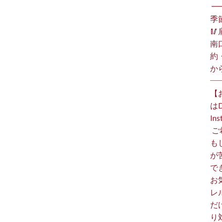
⁡ 
季

南
約
か
【
は
I
⁡
も
が
で
お
レ
だ
り