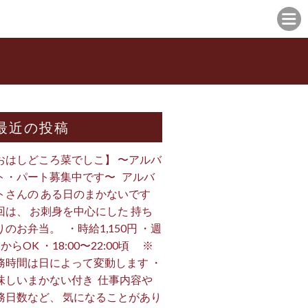
最近の投稿
おはしどころ菜でしこ】 〜アルバ
ト・パート募集中です〜 ⁡ ⁡ アルバ
トさんの ある日のまかないです ⁡
回は、 お刺身を中心にした 持ち
のお弁当。 ⁡ ⁡ ・時給1,150円 ・週
からOK ・18:00〜22:00頃 ※
務時間は日によって変動します ・
味しいまかない付き ⁡ 仕事内容や
務日数など、 気になることがあり