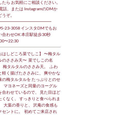
したら お気軽にご相談ください。
お電話、または InstagramのDMか
うぞ。 ⁡
━━━━━━━━━━━━━ ⁡
495-23-3058 インスタDMでもお
い合わせOK 本庄駅徒歩30秒
00〜22:30 ⁡
おはしどころ菜でしこ】 〜梅タル
ルのささみ天〜 ⁡ 菜でしこの名
、 梅タルタルのささみ天。 ⁡ ふわ
と軽く揚げたささみに、 爽やかな
味の梅タルタルを たっぷりとのせ
。 ⁡ マヨネーズと同量のヨーグル
を合わせているので、 見た目ほど
たくなく、 すっきりと食べられま
。 ⁡ 大葉の香りと、 沢庵の食感も
クセントに。 ⁡ 初めてご来店され