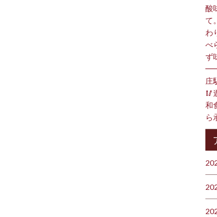
酸
て
わ
べ
ず
━
庄

和食
ら承
20
20
20