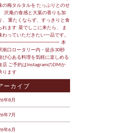
味の梅タルタルを たっぷりとのせ
。 ⁡ 沢庵の食感と大葉の香りも加
り、 重たくならず、すっきりと食
られます️ ⁡ 菜でしこに来たら、 ま
味わっていただきたい一品です。 ⁡
━━━━━━━━━━━━━ ⁡ 本
駅南口ロータリー内・徒歩30秒
遊び心ある料理を気軽に楽しめる
店 ご予約はInstagramのDMか
ります ⁡
アーカイブ
26年8月
26年7月
26年6月