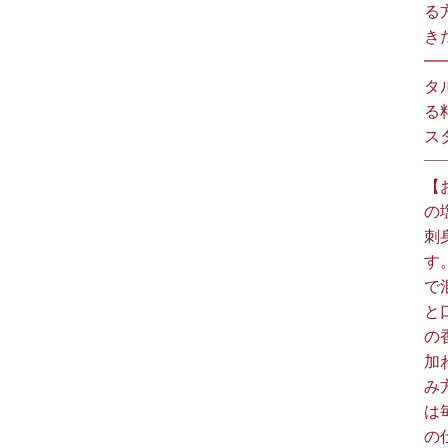
る
きた
━
タ
る
スタ
【
の
刺
す
で
と
の
加
み
は
の