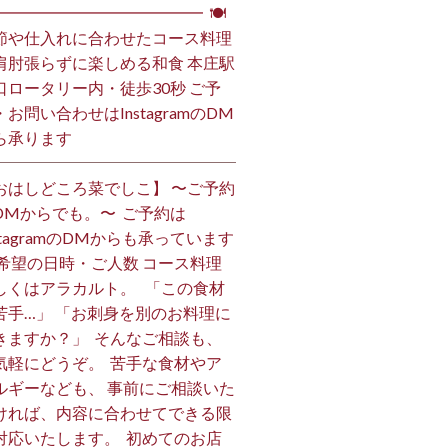
━━━━━━━━━━━━━━ ⁡ 🍽
節や仕入れに合わせたコース料理
肩肘張らずに楽しめる和食 本庄駅
口ロータリー内・徒歩30秒 ご予
・お問い合わせはInstagramのDM
ら承ります ⁡
おはしどころ菜でしこ】 〜ご予約
DMからでも。〜 ⁡ ご予約は
nstagramのDMからも承っています
 ご希望の日時・ご人数 コース料理
しくはアラカルト。 ⁡ ⁡ 「この食材
苦手…」 「お刺身を別のお料理に
きますか？」 ⁡ そんなご相談も、
気軽にどうぞ。 ⁡ 苦手な食材やア
ルギーなども、 事前にご相談いた
ければ、内容に合わせてできる限
対応いたします。 ⁡ 初めてのお店