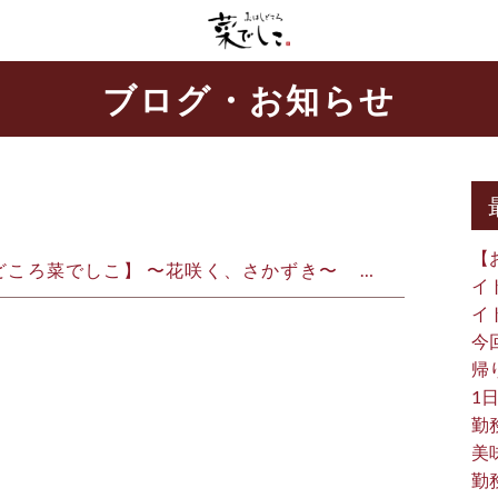
ブログ・お知らせ
【
どころ菜でしこ】 〜花咲く、さかずき〜 ⁡ ⁡ ⁡ …
イ
イ
今
帰り
1日
勤
美
勤