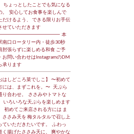
、 ちょっとしたことでも気になる
の。 ⁡ 安心してお食事を楽しんで
ただけるよう、 できる限りお手伝
させていただきます️ ⁡
━━━━━━━━━━━━━ ⁡ 本
駅南口ロータリー内・徒歩30秒
肩肘張らずに楽しめる和食 ご予
・お問い合わせはInstagramのDM
ら承ります ⁡
おはしどころ菜でしこ】 〜初めて
方には、まずこれを。〜 ⁡ ⁡ 天ぷら
盛り合わせ。 ⁡ ささみやトマトな
、 いろいろな天ぷらを楽しめます
、 ⁡ 初めてご来店される方には ま
、ささみ天を 梅タルタルで召し上
っていただきたいです。 ⁡ ふわっ
軽く揚げたささみ天に、 爽やかな