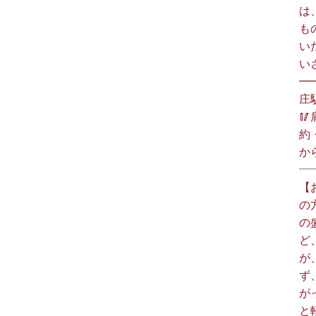
は
も
い
い
━
庄

約
か
【
の
の
ど
が
ず
が
と