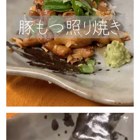
動
画
プ
レ