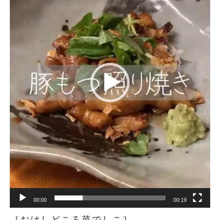
ー
ヤ
ー
00:00
00:19
［おはしどころ菜でしこ］