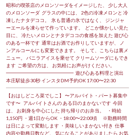
昭和の喫茶店のメロンソーダをイメージした、 少し大人
のメロンソーダ ⁡ グラスの中には、 2色の冷凍メロンと 冷
凍したナタデココ。 ⁡ 氷も普通の氷ではなく、 ジンジャ
ーエールを凍らせて作っています。 ⁡ どこか懐かしい見た
目に、 冷たいメロンとナタデココの食感を加えた 遊び心
のある一杯です ⁡ 通常はお酒でお作りしていますが、 ノ
ンアルコールにも変更できます。 ⁡ そして、こちらは裏メ
ニュー。 バニラアイスを乗せて クリームソーダにもでき
ます ⁡ ご希望の方は、 お気軽にお声がけください。 ⁡
━━━━━━━━━━━━━━ ⁡ 遊び心ある料理と演出
本庄駅徒歩30秒 インスタDM予約OK 17:00〜22:30 ⁡
【おはしどころ菜でしこ】 〜アルバイト・パート募集中
です〜 ⁡ ⁡ アルバイトさんの ある日のまかないです ⁡ 今回
は、 お刺身を中心にした 持ち帰りのお弁当。 ⁡ ⁡ ・時給
1,150円 ・週1日からOK ・18:00〜22:00頃 ※勤務時間
は日によって変動します ・美味しいまかない付き ⁡ 仕事
内容や勤務日数など、 気になることがありましたら お気