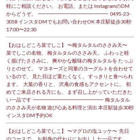
軽にご相談ください。 ⁡ お電話、または InstagramのDM
からどうぞ。 ⁡ ━━━━━━━━━━━━━━ ⁡ ️0495-23-
3058 インスタDMでもお問い合わせOK 本庄駅徒歩30秒
17:00〜22:30 ⁡
【おはしどころ菜でしこ】 〜梅タルタルのささみ天〜 ⁡
菜でしこの名物、 梅タルタルのささみ天。 ⁡ ふわっと軽
く揚げたささみに、 爽やかな酸味の梅タルタルを たっぷ
りとのせて。 ⁡ マヨネーズと同量のヨーグルトを合わせて
いるので、 見た目ほど重たくなく、 すっきりと食べられ
ます。 ⁡ 大葉の香りと、 沢庵の食感もアクセントに。 ⁡ 初
めてご来店される方にも、 まず召し上がっていただきた
い一品です️ ⁡ ━━━━━━━━━━━━━━ ⁡ 梅タルタル
のささみ天が名物 遊び心ある料理と演出 本庄駅徒歩30秒
インスタDM予約OK ⁡
【おはしどころ菜でしこ】 〜マグロの塩ユッケ〜 ⁡ 先日
のコースで、 お刺身の代わりにお出しした一品です。 ⁡