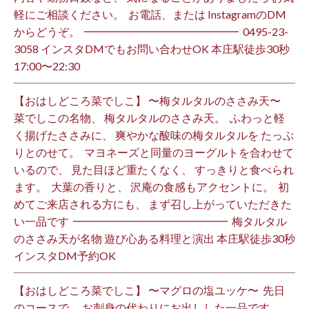
軽にご相談ください。 ⁡ お電話、または InstagramのDM
からどうぞ。 ⁡ ━━━━━━━━━━━━━━ ⁡ ️0495-23-
3058 インスタDMでもお問い合わせOK 本庄駅徒歩30秒
17:00〜22:30 ⁡
【おはしどころ菜でしこ】 〜梅タルタルのささみ天〜 ⁡
菜でしこの名物、 梅タルタルのささみ天。 ⁡ ふわっと軽
く揚げたささみに、 爽やかな酸味の梅タルタルを たっぷ
りとのせて。 ⁡ マヨネーズと同量のヨーグルトを合わせて
いるので、 見た目ほど重たくなく、 すっきりと食べられ
ます。 ⁡ 大葉の香りと、 沢庵の食感もアクセントに。 ⁡ 初
めてご来店される方にも、 まず召し上がっていただきた
い一品です️ ⁡ ━━━━━━━━━━━━━━ ⁡ 梅タルタル
のささみ天が名物 遊び心ある料理と演出 本庄駅徒歩30秒
インスタDM予約OK ⁡
【おはしどころ菜でしこ】 〜マグロの塩ユッケ〜 ⁡ 先日
のコースで、 お刺身の代わりにお出しした一品です。 ⁡