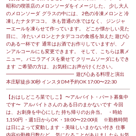
昭和の喫茶店のメロンソーダをイメージした、 少し大人
のメロンソーダ ⁡ グラスの中には、 2色の冷凍メロンと 冷
凍したナタデココ。 ⁡ 氷も普通の氷ではなく、 ジンジャ
ーエールを凍らせて作っています。 ⁡ どこか懐かしい見た
目に、 冷たいメロンとナタデココの食感を加えた 遊び心
のある一杯です ⁡ 通常はお酒でお作りしていますが、 ノ
ンアルコールにも変更できます。 ⁡ そして、こちらは裏メ
ニュー。 バニラアイスを乗せて クリームソーダにもでき
ます ⁡ ご希望の方は、 お気軽にお声がけください。 ⁡
━━━━━━━━━━━━━━ ⁡ 遊び心ある料理と演出
本庄駅徒歩30秒 インスタDM予約OK 17:00〜22:30 ⁡
【おはしどころ菜でしこ】 〜アルバイト・パート募集中
です〜 ⁡ ⁡ アルバイトさんの ある日のまかないです ⁡ 今回
は、 お刺身を中心にした 持ち帰りのお弁当。 ⁡ ⁡ ・時給
1,150円 ・週1日からOK ・18:00〜22:00頃 ※勤務時間
は日によって変動します ・美味しいまかない付き ⁡ 仕事
内容や勤務日数など、 気になることがありましたら お気