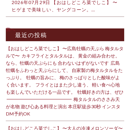
2026年07月29日 【おはしどころ菜でしこ】 〜
ヒゲまで美味しい、ヤングコーン。…
前へ
最近の投稿
【おはしどころ菜でしこ】 〜広島牡蠣の天ぷら 梅タルタ
ルで〜 ⁡ カキフライとタルタルは、 黄金の組み合わせ。 ⁡
なら、牡蠣の天ぷらにも 合わないはずがないです ⁡ 広島
牡蠣をふわっと天ぷらにして、 自家製の梅タルタルをた
っぷり。 ⁡ 牡蠣の旨みに、 梅のさっぱりとした酸味がよ
く合います。 ⁡ フライとはまた少し違う、 軽い食べ心地
も楽しんでいただける一品です。 ⁡ 牡蠣好きの方は、ぜひ
⁡ ━━━━━━━━━━━━━━ ⁡ 梅タルタルのささみ天
が名物 遊び心ある料理と演出 本庄駅徒歩30秒 インスタ
DM予約OK ⁡
【おはしどころ菜でしこ】 〜大人の冷凍メロンソーダ〜 ⁡